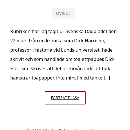
ÖVRIGT
Rubriken har jag tagit ur Svenska Dagbladet den
22 mars från en krönika som Dick Harrison,
professor i historia vid Lunds universitet, hade
skrivit och som handlade om toalettpapper. Dick
Harrison skriver att det är förvånande att folk
hamstrar toapapper, inte minst med tanke […]
SÅ
FORTSÄTT LÄSA
GÖR
DU
OM
DET