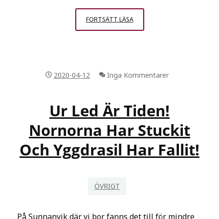
SNART
FORTSÄTT LÄSA
SPRICKER
JAG
AV
LÄNGTAN
2020-04-12
Inga Kommentarer
EFTER
BARNBARNSKRAMAR,
MEDAN
Ur Led Är Tiden!
GÄDDAN
Nornorna Har Stuckit
LURAR
I
Och Yggdrasil Har Fallit!
ÅSNENS
VASS
OCH
JAG
ÖVRIGT
HAR
BLIVIT
På Sunnanvik där vi bor fanns det till för mindre
CERTIFIERAD.