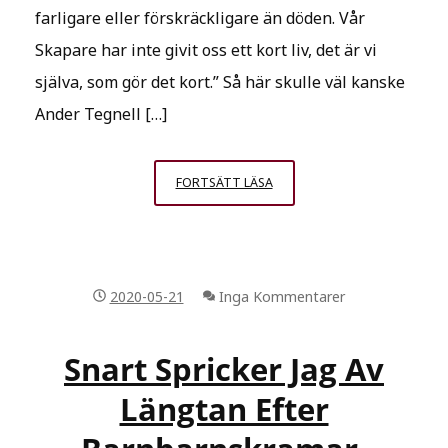
farligare eller förskräckligare än döden. Vår
Skapare har inte givit oss ett kort liv, det är vi
själva, som gör det kort.” Så här skulle väl kanske
Ander Tegnell […]
JUNIBLOGGEN
FORTSÄTT LÄSA
HANDLAR
OM
EN
SMÅLÄNNING
2020-05-21
Inga Kommentarer
SOM
RISKERAR
ATT
Snart Spricker Jag Av
RIVAS
Längtan Efter
NER
FRÅN
SIN