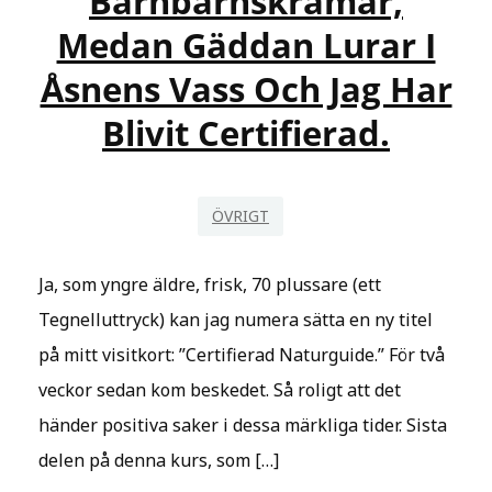
Barnbarnskramar,
PIEDESTAL
Medan Gäddan Lurar I
OCH
Åsnens Vass Och Jag Har
OM
HUR
Blivit Certifierad.
LILJEKONVALJEN
KOM
TILL.
ÖVRIGT
Ja, som yngre äldre, frisk, 70 plussare (ett
Tegnelluttryck) kan jag numera sätta en ny titel
på mitt visitkort: ”Certifierad Naturguide.” För två
veckor sedan kom beskedet. Så roligt att det
händer positiva saker i dessa märkliga tider. Sista
delen på denna kurs, som […]