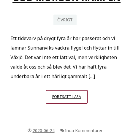
ÖVRIGT
Ett tidevarv på drygt fyra år har passerat och vi
lämnar Sunnanviks vackra flygel och flyttar in till
Växjö. Det var inte ett lätt val, men verkligheten
valde åt oss och så blev det. Vi har haft fyra
underbara år i ett härligt gammalt […]
FARVÄL
FORTSÄTT LÄSA
SUNNANVIK
–
GOD
MORGON
2020-06-24
Inga Kommentarer
KAMPEN