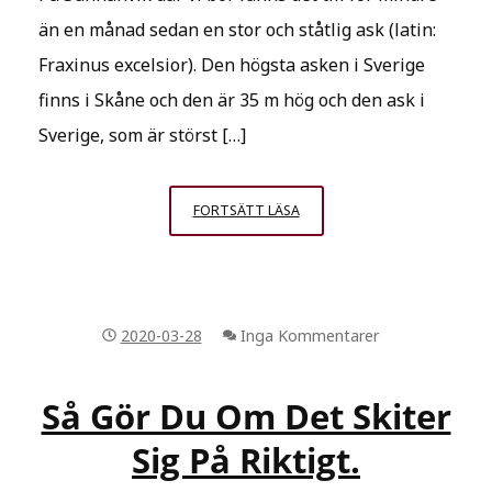
än en månad sedan en stor och ståtlig ask (latin:
Fraxinus excelsior). Den högsta asken i Sverige
finns i Skåne och den är 35 m hög och den ask i
Sverige, som är störst […]
UR
FORTSÄTT LÄSA
LED
ÄR
TIDEN!
NORNORNA
2020-03-28
Inga Kommentarer
HAR
STUCKIT
OCH
Så Gör Du Om Det Skiter
YGGDRASIL
Sig På Riktigt.
HAR
FALLIT!