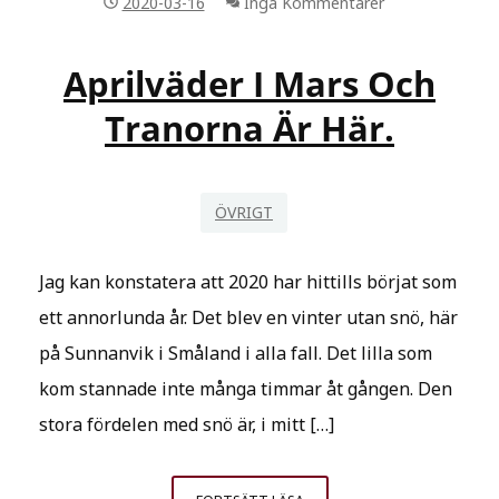
2020-03-16
Inga Kommentarer
SKITER
SIG
PÅ
Aprilväder I Mars Och
RIKTIGT.
Tranorna Är Här.
ÖVRIGT
Jag kan konstatera att 2020 har hittills börjat som
ett annorlunda år. Det blev en vinter utan snö, här
på Sunnanvik i Småland i alla fall. Det lilla som
kom stannade inte många timmar åt gången. Den
stora fördelen med snö är, i mitt […]