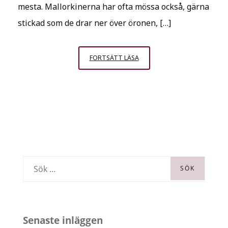
mesta. Mallorkinerna har ofta mössa också, gärna
stickad som de drar ner över öronen, […]
VI
FORTSÄTT LÄSA
HAR
NÄSTAN
BLIVIT
MALLORKINER
S
ö
k
e
Senaste inläggen