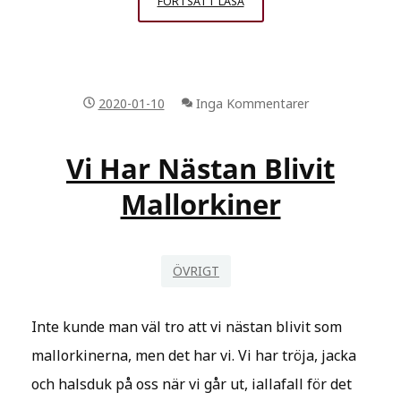
APRILVÄDER
FORTSÄTT LÄSA
I
MARS
OCH
TRANORNA
2020-01-10
Inga Kommentarer
ÄR
HÄR.
Vi Har Nästan Blivit
Mallorkiner
ÖVRIGT
Inte kunde man väl tro att vi nästan blivit som
mallorkinerna, men det har vi. Vi har tröja, jacka
och halsduk på oss när vi går ut, iallafall för det