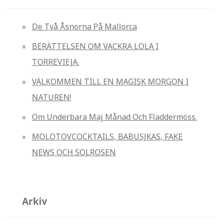
f
t
De Två Åsnorna På Mallorca
e
BERÄTTELSEN OM VACKRA LOLA I
r
TORREVIEJA.
:
VÄLKOMMEN TILL EN MAGISK MORGON I
NATUREN!
Om Underbara Maj Månad Och Fladdermöss.
MOLOTOVCOCKTAILS, BABUSJKAS, FAKE
NEWS OCH SOLROSEN
Arkiv