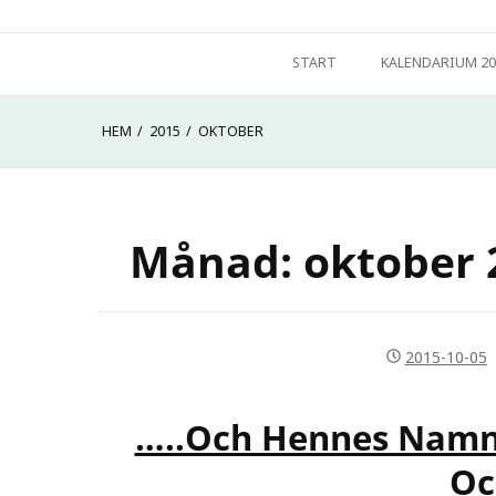
Hoppa
Välkommen till min hemsida. Jag heter Vibeke Hyltén-Cavall
till
START
KALENDARIUM 20
Ad Metam – Storytelling
innehåll
HEM
2015
OKTOBER
Månad:
oktober 
2015-10-05
…..och Hennes Namn 
Oc