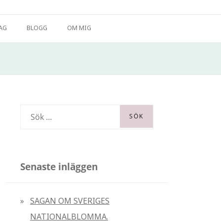
ig och vad jag erbjuder. Väl mött!
AG
BLOGG
OM MIG
S
ö
k
e
Senaste inläggen
f
t
SAGAN OM SVERIGES
e
NATIONALBLOMMA.