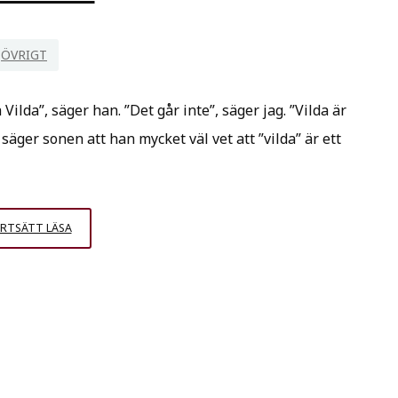
GETNÖ LAKE ÅSNEN RESORT
ÖVRIGT
BERÄTTARVANDRING I
HUSEBY SLOTTSPARK
Vilda”, säger han. ”Det går inte”, säger jag. ”Vilda är
 säger sonen att han mycket väl vet att ”vilda” är ett
…..OCH
RTSÄTT LÄSA
HENNES
NAMN
SKA
VARA
VILDA,
ÄLVADANS
OCH
HÖST!