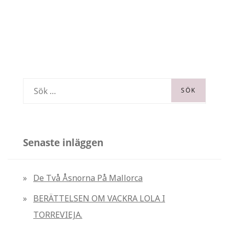
DEN
BLÅ
DÖRREN
S
ö
k
e
Senaste inläggen
f
t
De Två Åsnorna På Mallorca
e
BERÄTTELSEN OM VACKRA LOLA I
r
TORREVIEJA.
: