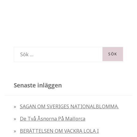
ÅSNORNA
PÅ
MALLORCA
S
ö
k
e
Senaste inläggen
f
t
SAGAN OM SVERIGES NATIONALBLOMMA.
e
De Två Åsnorna På Mallorca
r
:
BERÄTTELSEN OM VACKRA LOLA I