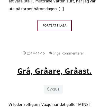
att vara ute i”, muttrade Vätten surt, när jag var
ute på torpet häromdagen. […]
INGET
FORTSÄTT LÄSA
VÄDER
FÖR
EN
VÄTTE
2014-11-16
Inga Kommentarer
ENS
EN
GÅNG!
Grå, Gråare, Gråast.
ÖVRIGT
Vi leder solligan i Växjö när det gäller MINST