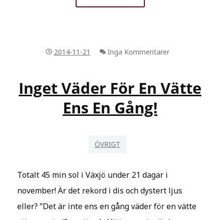
HAR
ÅTERVÄNT,
ÅTMINSTONE
IDAG
2014-11-21
Inga Kommentarer
I
VÄXJÖ!
Inget Väder För En Vätte
Ens En Gång!
ÖVRIGT
Totalt 45 min sol i Växjö under 21 dagar i
november! Är det rekord i dis och dystert ljus
eller? ”Det är inte ens en gång väder för en vätte