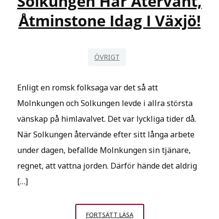
Solkungen Har Återvänt,
Åtminstone Idag I Växjö!
ÖVRIGT
Enligt en romsk folksaga var det så att
Molnkungen och Solkungen levde i allra största
vänskap på himlavalvet. Det var lyckliga tider då.
När Solkungen återvände efter sitt långa arbete
under dagen, befallde Molnkungen sin tjänare,
regnet, att vattna jorden. Därför hände det aldrig
[…]
SOLKUNGEN
FORTSÄTT LÄSA