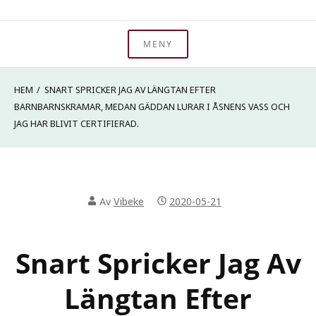
Hoppa
Välkommen till min hemsida. Jag heter Vibeke Hyltén-
till
MENY
Ad Metam – Storytelling
Cavallius och jag är BERÄTTARE. På den här sidan kan du
innehåll
läsa om mig och vad jag erbjuder. Väl mött!
HEM
SNART SPRICKER JAG AV LÄNGTAN EFTER
BARNBARNSKRAMAR, MEDAN GÄDDAN LURAR I ÅSNENS VASS OCH
JAG HAR BLIVIT CERTIFIERAD.
Av
Vibeke
2020-05-21
Snart Spricker Jag Av
Längtan Efter