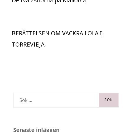
De två åsnorna på Mallorca
BERÄTTELSEN OM VACKRA LOLA I
TORREVIEJA.
S
ö
k
e
Senaste inläggen