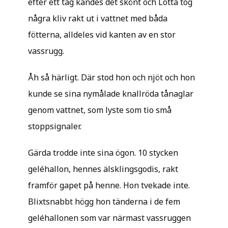
efter ett tag kändes det skönt och Lotta tog
några kliv rakt ut i vattnet med båda
fötterna, alldeles vid kanten av en stor
vassrugg.
Åh så härligt. Där stod hon och njöt och hon
kunde se sina nymålade knallröda tånaglar
genom vattnet, som lyste som tio små
stoppsignaler.
Gärda trodde inte sina ögon. 10 stycken
geléhallon, hennes älsklingsgodis, rakt
framför gapet på henne. Hon tvekade inte.
Blixtsnabbt högg hon tänderna i de fem
geléhallonen som var närmast vassruggen