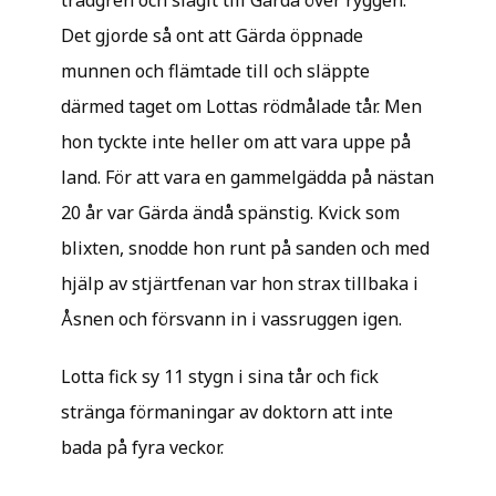
trädgren och slagit till Gärda över ryggen.
Det gjorde så ont att Gärda öppnade
munnen och flämtade till och släppte
därmed taget om Lottas rödmålade tår. Men
hon tyckte inte heller om att vara uppe på
land. För att vara en gammelgädda på nästan
20 år var Gärda ändå spänstig. Kvick som
blixten, snodde hon runt på sanden och med
hjälp av stjärtfenan var hon strax tillbaka i
Åsnen och försvann in i vassruggen igen.
Lotta fick sy 11 stygn i sina tår och fick
stränga förmaningar av doktorn att inte
bada på fyra veckor.