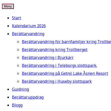
Hoppa
Meny
Ad Metam – Storytelling
Välkommen till min hemsida. Jag heter Vibeke Hyltén-Caval
till
Start
innehåll
Kalendarium 2026
Berättarvandring
Berättarvandring för barnfamiljer kring Trollbe
Berättarvandring kring Trollberget
Berättarvandring i Bjurkärr
Berättarvandring i Teleborgs slottspark.
Berättarvandring på Getnö Lake Åsnen Resort
Berättarvandring i Huseby slottspark
Guidning
Berättaruppdrag
Blogg