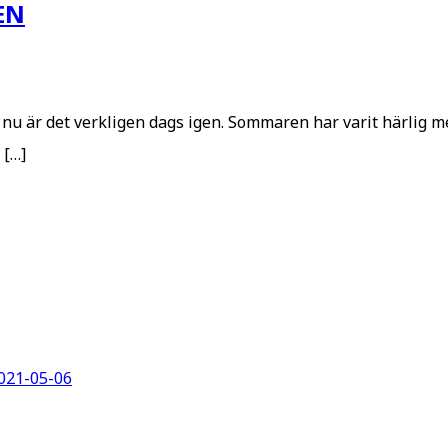
EN
å nu är det verkligen dags igen. Sommaren har varit härlig m
 […]
021-05-06