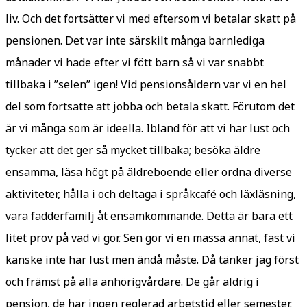
liv. Och det fortsätter vi med eftersom vi betalar skatt på
pensionen. Det var inte särskilt många barnlediga
månader vi hade efter vi fött barn så vi var snabbt
tillbaka i ”selen” igen! Vid pensionsåldern var vi en hel
del som fortsatte att jobba och betala skatt. Förutom det
är vi många som är ideella. Ibland för att vi har lust och
tycker att det ger så mycket tillbaka; besöka äldre
ensamma, läsa högt på äldreboende eller ordna diverse
aktiviteter, hålla i och deltaga i språkcafé och läxläsning,
vara fadderfamilj åt ensamkommande. Detta är bara ett
litet prov på vad vi gör. Sen gör vi en massa annat, fast vi
kanske inte har lust men ändå måste. Då tänker jag först
och främst på alla anhörigvårdare. De går aldrig i
pension, de har ingen reglerad arbetstid eller semester.