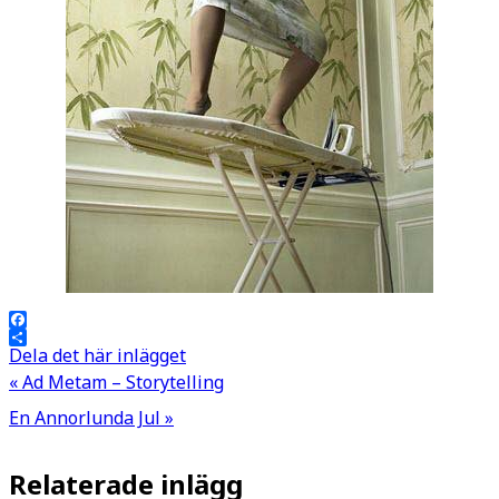
Facebook
Dela det här inlägget
« Ad Metam – Storytelling
Inläggsnavigering
En Annorlunda Jul »
Relaterade inlägg