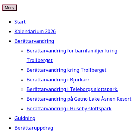
Hoppa
Meny
Ad Metam – Storytelling
Välkommen till min hemsida. Jag heter Vibeke Hyltén-
till
Cavallius och jag är BERÄTTARE. På den här sidan kan du
Start
innehåll
läsa om mig och vad jag erbjuder. Väl mött!
Kalendarium 2026
Berättarvandring
Berättarvandring för barnfamiljer kring
Trollberget.
Berättarvandring kring Trollberget
Berättarvandring i Bjurkärr
Berättarvandring i Teleborgs slottspark.
Berättarvandring på Getnö Lake Åsnen Resort
Berättarvandring i Huseby slottspark
Guidning
Berättaruppdrag