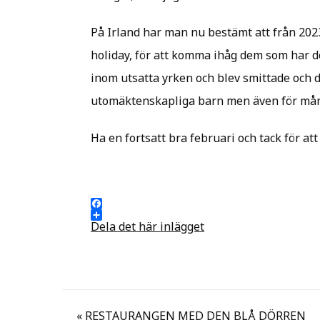
På Irland har man nu bestämt att från 2023
holiday, för att komma ihåg dem som har dö
inom utsatta yrken och blev smittade och d
utomäktenskapliga barn men även för mång
Ha en fortsatt bra februari och tack för att
Facebook
Dela det här inlägget
Inläggsnavigering
« RESTAURANGEN MED DEN BLÅ DÖRREN