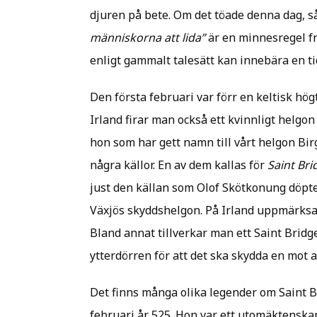
djuren på bete. Om det töade denna dag, s
människorna att lida”
är en minnesregel frå
enligt gammalt talesätt kan innebära en ti
Den första februari var förr en keltisk hö
Irland firar man också ett kvinnligt helgon
hon som har gett namn till vårt helgon Birg
några källor. En av dem kallas för
Saint Bri
just den källan som Olof Skötkonung döpte
Växjös skyddshelgon. På Irland uppmärksam
Bland annat tillverkar man ett Saint Brid
ytterdörren för att det ska skydda en mot a
Det finns många olika legender om Saint B
februari år 525. Hon var ett utomäktenska