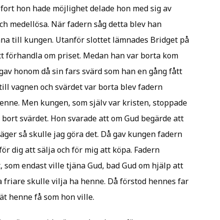
 fort hon hade möjlighet delade hon med sig av
och medellösa. När fadern såg detta blev han
nna till kungen. Utanför slottet lämnades Bridget på
att förhandla om priset. Medan han var borta kom
 gav honom då sin fars svärd som han en gång fått
ill vagnen och svärdet var borta blev fadern
henne. Men kungen, som själv var kristen, stoppade
 bort svärdet. Hon svarade att om Gud begärde att
 äger så skulle jag göra det. Då gav kungen fadern
 för dig att sälja och för mig att köpa. Fadern
, som endast ville tjäna Gud, bad Gud om hjälp att
a friare skulle vilja ha henne. Då förstod hennes far
ät henne få som hon ville.