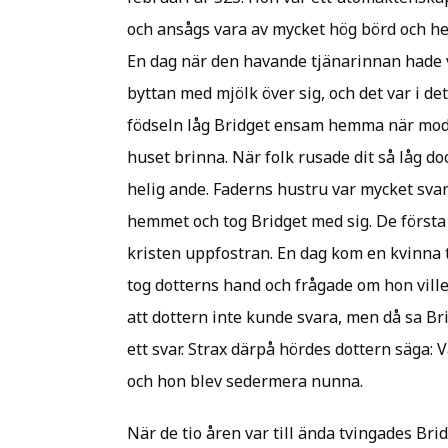
och ansågs vara av mycket hög börd och hen
En dag när den havande tjänarinnan hade v
byttan med mjölk över sig, och det var i det
födseln låg Bridget ensam hemma när mode
huset brinna. När folk rusade dit så låg d
helig ande. Faderns hustru var mycket svar
hemmet och tog Bridget med sig. De första 
kristen uppfostran. En dag kom en kvinna t
tog dotterns hand och frågade om hon ville
att dottern inte kunde svara, men då sa Br
ett svar. Strax därpå hördes dottern säga: Va
och hon blev sedermera nunna.
När de tio åren var till ända tvingades Brid