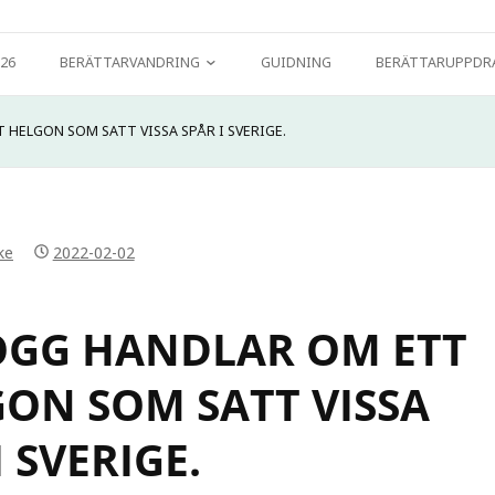
ius och jag är BERÄTTARE. På den här sidan kan du läsa om m
26
BERÄTTARVANDRING
GUIDNING
BERÄTTARUPPDR
BERÄTTARVANDRING FÖR
HELGON SOM SATT VISSA SPÅR I SVERIGE.
BARNFAMILJER KRING
TROLLBERGET.
BERÄTTARVANDRING KRING
ke
2022-02-02
TROLLBERGET
BERÄTTARVANDRING I
OGG HANDLAR OM ETT
BJURKÄRR
ON SOM SATT VISSA
BERÄTTARVANDRING I
TELEBORGS SLOTTSPARK.
I SVERIGE.
BERÄTTARVANDRING PÅ