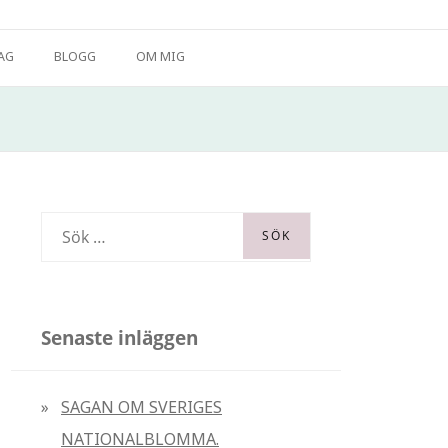
ig och vad jag erbjuder. Väl mött!
AG
BLOGG
OM MIG
S
ö
k
e
Senaste inläggen
f
t
SAGAN OM SVERIGES
e
NATIONALBLOMMA.