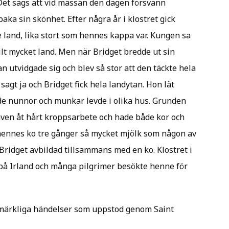
. Det sägs att vid mässan den dagen försvann
baka sin skönhet. Efter några år i klostret gick
ke land, lika stort som hennes kappa var. Kungen sa
ilt mycket land. Men när Bridget bredde ut sin
 utvidgade sig och blev så stor att den täckte hela
agt ja och Bridget fick hela landytan. Hon lät
åde nunnor och munkar levde i olika hus. Grunden
även åt hårt kroppsarbete och hade både kor och
k hennes ko tre gånger så mycket mjölk som någon av
 Bridget avbildad tillsammans med en ko. Klostret i
t på Irland och många pilgrimer besökte henne för
a märkliga händelser som uppstod genom Saint