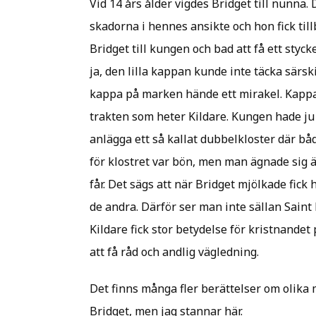
Vid 14 års ålder vigdes Bridget till nunna
skadorna i hennes ansikte och hon fick till
Bridget till kungen och bad att få ett styc
ja, den lilla kappan kunde inte täcka särsk
kappa på marken hände ett mirakel. Kappan
trakten som heter Kildare. Kungen hade ju s
anlägga ett så kallat dubbelkloster där b
för klostret var bön, men man ägnade sig 
får. Det sägs att när Bridget mjölkade fic
de andra. Därför ser man inte sällan Saint
Kildare fick stor betydelse för kristnande
att få råd och andlig vägledning.
Det finns många fler berättelser om olik
Bridget, men jag stannar här.