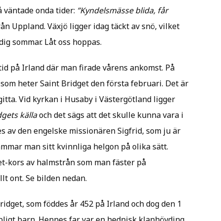
å väntade onda tider:
”Kyndelsmässe blida, får
n Uppland. Växjö ligger idag täckt av snö, vilket
dig sommar. Låt oss hoppas.
gtid på Irland där man firade vårens ankomst. På
 som heter Saint Bridget den första februari. Det är
itta. Vid kyrkan i Husaby i Västergötland ligger
dgets källa
och det sägs att det skulle kunna vara i
s av den engelske missionären Sigfrid, som ju är
mar man sitt kvinnliga helgon på olika sätt.
get-kors av halmstrån som man fäster på
llt ont. Se bilden nedan.
ridget, som föddes år 452 på Irland och dog den 1
pligt barn. Hennes far var en hednisk klanhövding