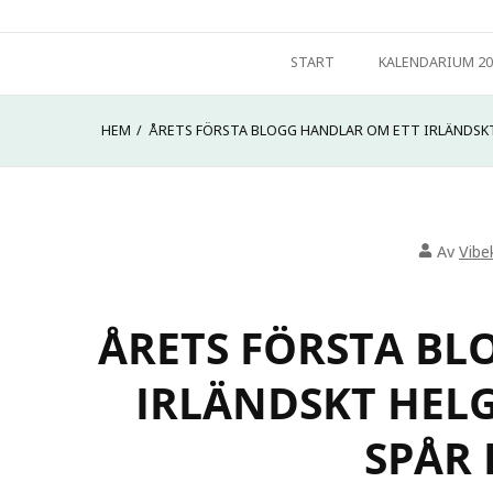
Hoppa
Välkommen till min hemsida. Jag heter Vibeke Hyltén-Cavall
till
START
KALENDARIUM 20
Ad Metam – Storytelling
innehåll
HEM
ÅRETS FÖRSTA BLOGG HANDLAR OM ETT IRLÄNDSKT 
Av
Vibe
ÅRETS FÖRSTA BL
IRLÄNDSKT HELG
SPÅR 