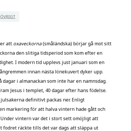
GETNÖ LAKE ÅSNEN RESORT
ÖVRIGT
BERÄTTARVANDRING I
HUSEBY SLOTTSPARK
der att
oxaveckorna
(småländska) börjar gå mot sitt
ckorna den slitiga tidsperiod som kom efter en
edighet. I modern tid upplevs just januari som en
 svångremmen innan nästa lönekuvert dyker upp.
få dagar i almanackan som inte har en namnsdag.
am Jesus i templet, 40 dagar efter hans födelse.
julsakerna definitivt packas ner. Enligt
 markering för att halva vintern hade gått och
nder vintern var det i stort sett omöjligt att
t fodret räckte tills det var dags att släppa ut