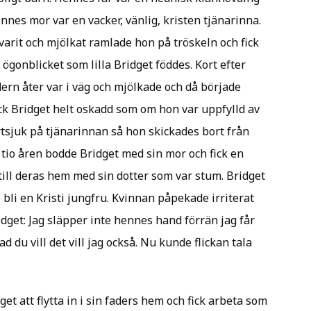
nes mor var en vacker, vänlig, kristen tjänarinna.
arit och mjölkat ramlade hon på tröskeln och fick
 ögonblicket som lilla Bridget föddes. Kort efter
rn åter var i väg och mjölkade och då började
ock Bridget helt oskadd som om hon var uppfylld av
tsjuk på tjänarinnan så hon skickades bort från
tio åren bodde Bridget med sin mor och fick en
ill deras hem med sin dotter som var stum. Bridget
 bli en Kristi jungfru. Kvinnan påpekade irriterat
idget: Jag släpper inte hennes hand förrän jag får
d du vill det vill jag också. Nu kunde flickan tala
get att flytta in i sin faders hem och fick arbeta som