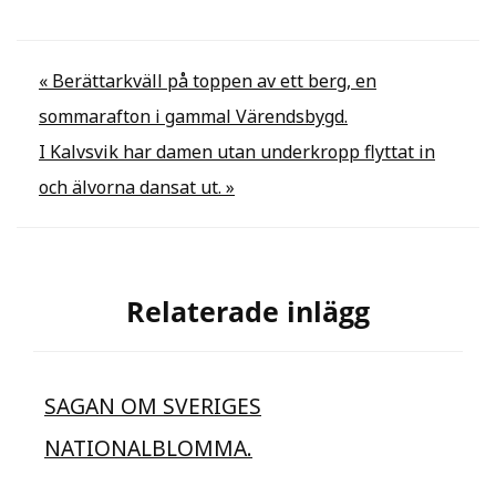
Inläggsnavigering
« Berättarkväll på toppen av ett berg, en
sommarafton i gammal Värendsbygd.
I Kalvsvik har damen utan underkropp flyttat in
och älvorna dansat ut. »
Relaterade inlägg
SAGAN OM SVERIGES
NATIONALBLOMMA.