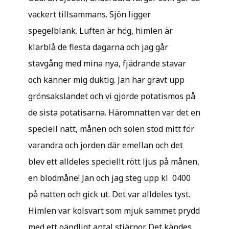
vackert tillsammans. Sjön ligger
spegelblank. Luften är hög, himlen är
klarblå de flesta dagarna och jag går
stavgång med mina nya, fjädrande stavar
och känner mig duktig. Jan har grävt upp
grönsakslandet och vi gjorde potatismos på
de sista potatisarna. Häromnatten var det en
speciell natt, månen och solen stod mitt för
varandra och jorden där emellan och det
blev ett alldeles speciellt rött ljus på månen,
en blodmåne! Jan och jag steg upp kl 0400
på natten och gick ut. Det var alldeles tyst.
Himlen var kolsvart som mjuk sammet prydd
med ett oändligt antal stjärnor. Det kändes