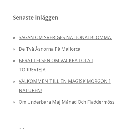
k
e
Senaste inläggen
f
t
SAGAN OM SVERIGES NATIONALBLOMMA.
e
De Två Åsnorna På Mallorca
r
:
BERÄTTELSEN OM VACKRA LOLA I
TORREVIEJA.
VÄLKOMMEN TILL EN MAGISK MORGON I
NATUREN!
Om Underbara Maj Månad Och Fladdermöss.