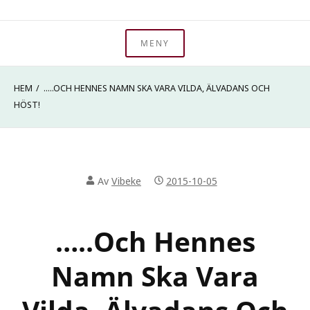
Hoppa
Välkommen till min hemsida. Jag heter Vibeke Hyltén-
till
MENY
Ad Metam – Storytelling
Cavallius och jag är BERÄTTARE. På den här sidan kan du
innehåll
läsa om mig och vad jag erbjuder. Väl mött!
HEM
…..OCH HENNES NAMN SKA VARA VILDA, ÄLVADANS OCH
HÖST!
Av
Vibeke
2015-10-05
…..och Hennes
Namn Ska Vara