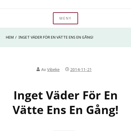
Hoppa
Välkommen till min hemsida. Jag heter Vibeke Hyltén-
till
MENY
Ad Metam – Storytelling
Cavallius och jag är BERÄTTARE. På den här sidan kan du
innehåll
läsa om mig och vad jag erbjuder. Väl mött!
HEM
INGET VÄDER FÖR EN VÄTTE ENS EN GÅNG!
Av
Vibeke
2014-11-21
Inget Väder För En
Vätte Ens En Gång!