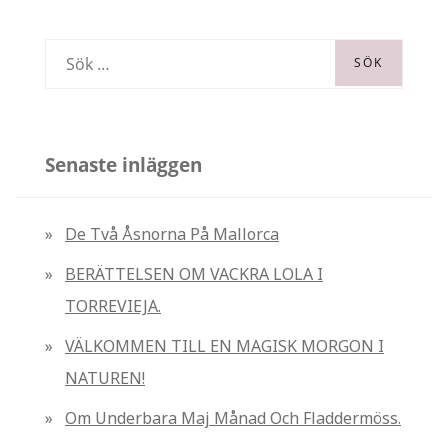
S
ö
k
e
Senaste inläggen
f
t
De Två Åsnorna På Mallorca
e
BERÄTTELSEN OM VACKRA LOLA I
r
TORREVIEJA.
:
VÄLKOMMEN TILL EN MAGISK MORGON I
NATUREN!
Om Underbara Maj Månad Och Fladdermöss.